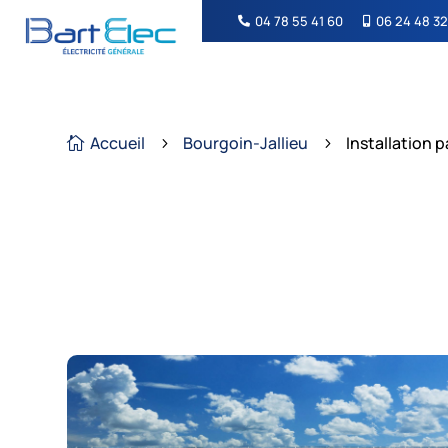
04 78 55 41 60
06 24 48 32


Accueil
Bourgoin-Jallieu
Installation 

5
5