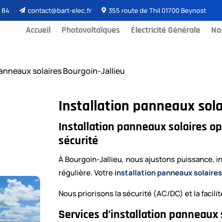
 84
contact@bart-elec.fr
355 route de Thil 01700 Beynost


Accueil
Photovoltaïques
Électricité Générale
No
panneaux solaires Bourgoin-Jallieu
Installation panneaux sola
Installation panneaux solaires o
sécurité
À Bourgoin-Jallieu, nous ajustons puissance, i
régulière. Votre
installation panneaux solaires
Nous priorisons la sécurité (AC/DC) et la facili
Services d’installation panneaux 