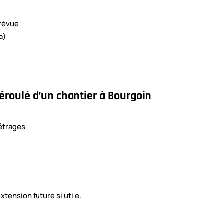
prévue
a)
e
déroulé d’un chantier à Bourgoin
étrages
ension future si utile.